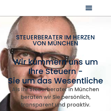
STEUERBERATER IM HERZEN
VON MÜNCHEN
Wir kümmern uns um
Ihre Steuern -
Sie um das Wesentliche
Als Ihr Steuerberater in München
beraten wir Sie persönlich,
transparent und proaktiv.